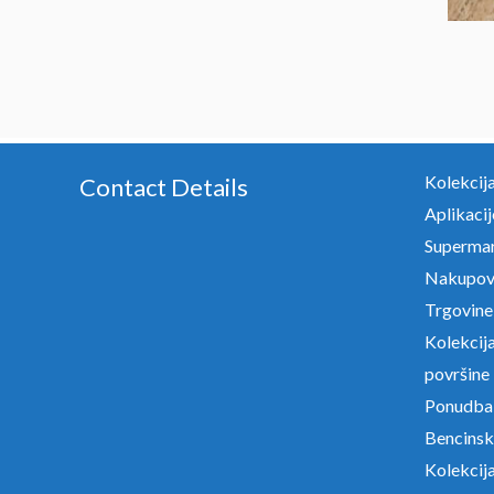
Kolekcij
Contact Details
Aplikacij
Supermar
Nakupova
Trgovine
Kolekcij
površine
Ponudba 
Bencinsk
Kolekcija