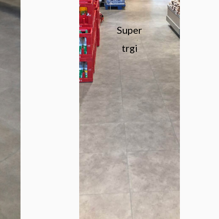
Super
trgi