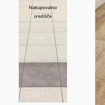
Nakupovalno
središče