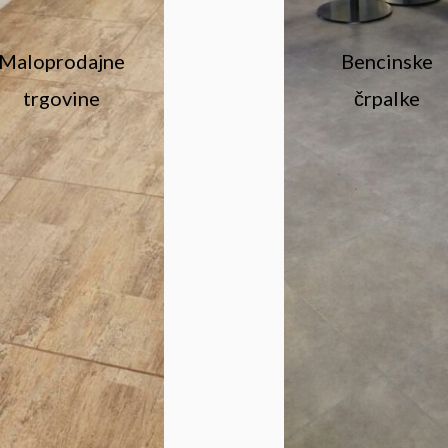
Maloprodajne
Bencinske
trgovine
črpalke