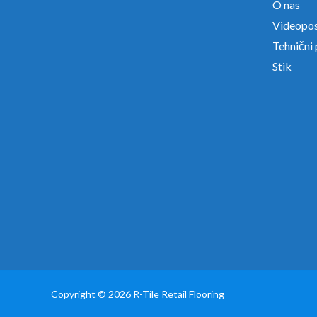
O nas
Videopo
Tehnični
Stik
Copyright © 2026 R-Tile Retail Flooring