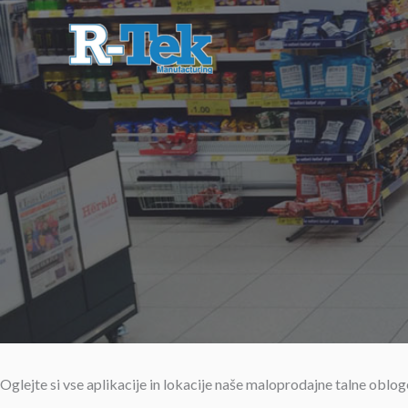
Skip
to
content
Oglejte si vse aplikacije in lokacije naše maloprodajne talne oblog