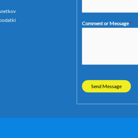
snetkov
 podatki
Comment or Message
*
Send Message