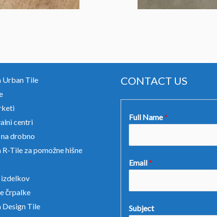
CONTACT US
a Urban Tile
e
keti
Full Name
*
lni centri
 na drobno
a R-Tile za pomožne hišne
Email
*
izdelkov
e črpalke
 Design Tile
Subject