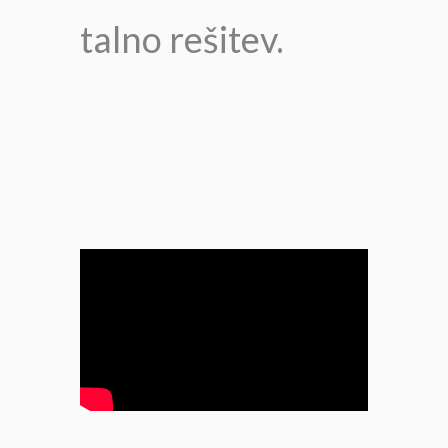
talno rešitev.