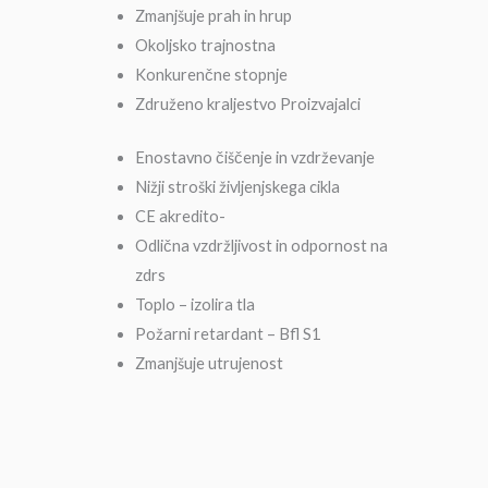
Zmanjšuje prah in hrup
Okoljsko trajnostna
Konkurenčne stopnje
Združeno kraljestvo Proizvajalci
Enostavno čiščenje in vzdrževanje
Nižji stroški življenjskega cikla
CE akredito-
Odlična vzdržljivost in odpornost na
zdrs
Toplo – izolira tla
Požarni retardant – Bfl S1
Zmanjšuje utrujenost