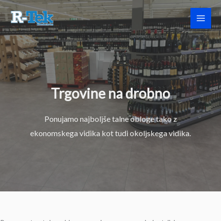
Skip
to
content
Trgovine na drobno
Ponujamo najboljše talne obloge tako z
ekonomskega vidika kot tudi okoljskega vidika.