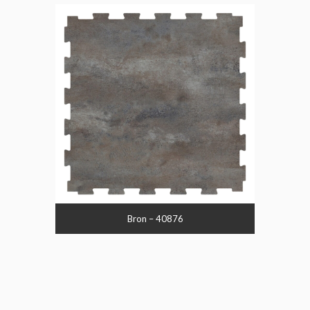
Bron – 40876