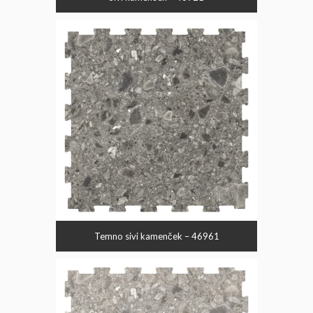
Temno sivi kamenček – 46961