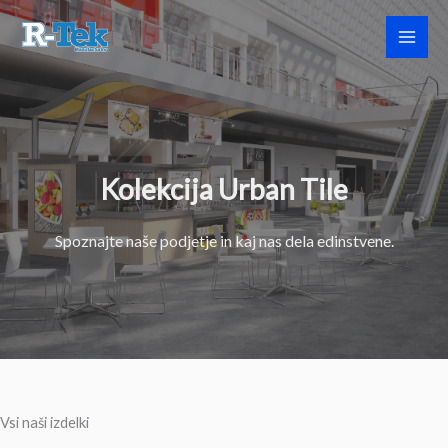
Skip
to
content
Kolekcija Urban Tile
Spoznajte naše podjetje in kaj nas dela edinstvene.
Vsi naši izdelki