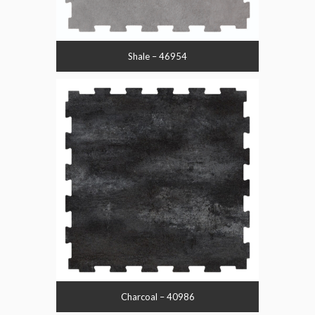
Shale – 46954
Charcoal – 40986