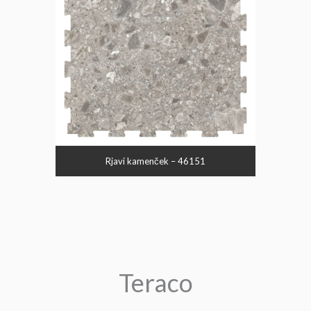
Rjavi kamenček – 46151
Teraco