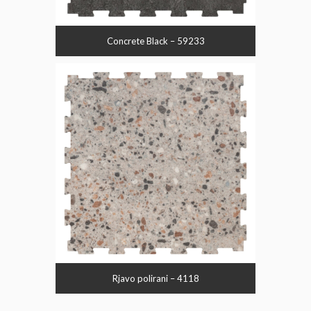
Concrete Black – 59233
Rjavo polirani – 4118