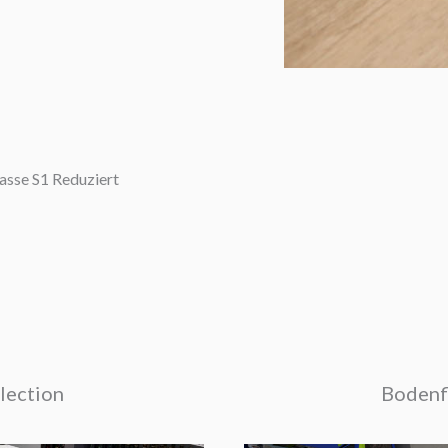
sse S1 Reduziert
lection
Bodenfl